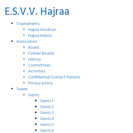
E.S.V.V. Hajraa
Tournaments
Hajraa Outdoor
Hajraa Indoor
Association
Board
Former Boards
History
Committees
Activities
Confidential Contact Persons
Privacy policy
Teams
Gents
Gents 1
Gents 2
Gents 3
Gents 4
Gents 5
Gents 6