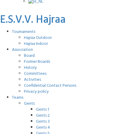
E.S.V.V. Hajraa
Tournaments
Hajraa Outdoor
Hajraa Indoor
Association
Board
Former Boards
History
Committees
Activities
Confidential Contact Persons
Privacy policy
Teams
Gents
Gents 1
Gents 2
Gents 3
Gents 4
Gents 5